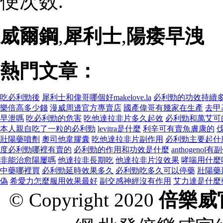
便次数.
威爾鋼
,
犀利士
,
陽痿早洩
熱門文章：
吃必利勁後
犀利士和偉哥哪個好makelove.la
必利勁的功效持續
樂倍高多少錢
漫威周邊官方專賣店
國產偉哥有幾家在生產
去甲
早泄嗎
吃必利勁的危害
吃他達拉非片多久起效
必利勁和萬艾可
本人親自吃了一粒的必利勁
levitra是什麼
利辛可有賣魚膚康的
壯陽藥噴劑
奧司他韋膠囊
吃他達拉非片副作用
必利勁主要起什
度必利勁哪裡有賣的
必利勁的作用和功效是什麼
anthogenol
非能治愈陽屢嗎
他達拉非長期吃
他達拉非片沒效果
哮喘用什麼
中藥哪裡買
必利勁延時效果多久
必利勁吃多久可以停藥
壯陽藥
偽
希愛力怎麼服用效果最好
副交感神經沒有作用
艾力達是什麼
© Copyright 2020
倍樂威