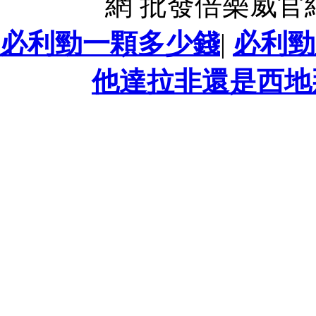
網 批發倍樂威官
必利勁一顆多少錢
|
必利勁
他達拉非還是西地