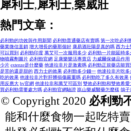
犀利士
,
犀利士
,
樂威壯
熱門文章：
必利勁的功效與作用新聞
必利勁普通藥店有賣嗎
第一次吃必利
藥業微信直銷
增大增長的藥那個好
康易酒壯陽是真的嗎
西力士
可以買到
必利勁印度
萬艾可一次服用多少
必利勁一片能延時多
物噴霧劑圖片
必利勁官網
足康樂樂活專賣店
力威爾保健品作用
少片
extenze是什麼藥
他達拉非片是激素嗎
必利勁正規藥店能買
是苦的還是甜的
西力士的效果
必利勁多少錢一
他達拉非片吃多
吃的效果
他達拉非片對肝髒損傷嚴重嗎
必利勁吃了多久有效果
用反應大
bv官網
他達拉非和萬艾可區別
雙效必利勁和雙效希愛
買必利勁需要處方嗎
必利勁官網驗證
崑山樂威醫藥怎麼樣
鴿子
© Copyright 2020
必利勁
能和什麼食物一起吃特賣