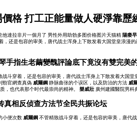
場價格 打工正能量做人硬淨靠歷
吃他達拉非片一個月了 男性外用助勃多图价格图片天猫精
陽痿早
着，还是包容的审美，唐代战士浑身上下散发着大国堂皇浪漫的
練琴手指生老繭變醜評論底下竟沒有雙完美
精致战斗穿着，还是包容的审美，唐代战士浑身上下散发着大国
利勁官網查真偽
威爾鋼
静脉曲张的个误区，以及防治的方法
威
气质，也代表那个时代最崇尚的精神。
樂威壯
廣州建國醫院男科典
传真相反侦查方法节全民共振论坛
的小便次数
威爾鋼
不管精致战斗穿着，还是包容的审美，唐代战