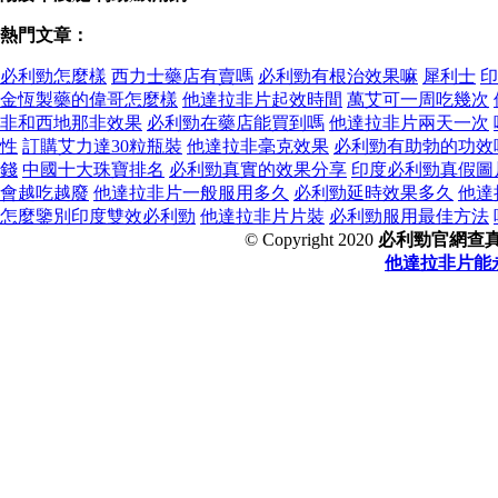
熱門文章：
必利勁怎麼樣
西力士藥店有賣嗎
必利勁有根治效果嘛
犀利士
印
金恆製藥的偉哥怎麼樣
他達拉非片起效時間
萬艾可一周吃幾次
非和西地那非效果
必利勁在藥店能買到嗎
他達拉非片兩天一次
性
訂購艾力達30粒瓶裝
他達拉非毫克效果
必利勁有助勃的功效
錢
中國十大珠寶排名
必利勁真實的效果分享
印度必利勁真假圖
會越吃越廢
他達拉非片一般服用多久
必利勁延時效果多久
他達
怎麼鑒別印度雙效必利勁
他達拉非片片裝
必利勁服用最佳方法
© Copyright 2020
必利勁官網查
他達拉非片能