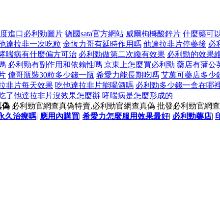
度進口必利勁圖片
德國sata官方網站
威爾枸櫞酸鋅片
什麼藥可
他達拉非一次吃粒
金恆力哥有延時作用嗎
他達拉非片停藥後
必
哮喘病有什麼偏方可治
必利勁做第二次纔有效果
必利勁的效果
嗎
必利勁有副作用和依賴性嗎
京東上怎麼買必利勁
藥店有蒲公
片
偉哥瓶裝30粒多少錢一瓶
希愛力能長期吃嗎
艾萬可藥店多少
拉非片每天效果
吃他達拉非片能喝酒嗎
必利勁多少錢一盒在哪
吃了他達拉非片沒效果怎麼辦
哮喘病是怎麼形成的
真偽
必利勁官網查真偽特賣,必利勁官網查真偽 批發必利勁官網查
永久治療嗎
|
應用內購買
|
希愛力怎麼服用效果最好
|
必利勁藥店
|