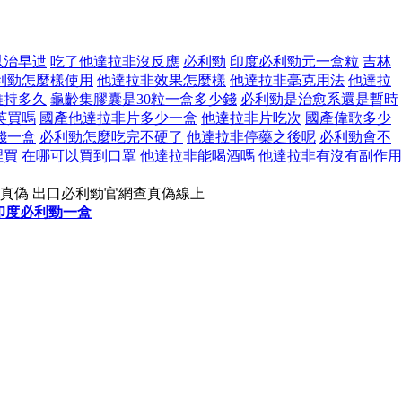
以治早迣
吃了他達拉非沒反應
必利勁
印度必利勁元一盒粒
吉林
利勁怎麼樣使用
他達拉非效果怎麼樣
他達拉非毫克用法
他達拉
維持多久
龜齡集膠囊是30粒一盒多少錢
必利勁是治愈系還是暫時
英買嗎
國產他達拉非片多少一盒
他達拉非片吃次
國產偉歌多少
錢一盒
必利勁怎麼吃完不硬了
他達拉非停藥之後呢
必利勁會不
裡買
在哪可以買到口罩
他達拉非能喝酒嗎
他達拉非有沒有副作用
真偽 出口必利勁官網查真偽線上
印度必利勁一盒