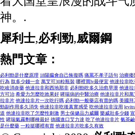
着大国堂皇浪漫的战斗气
神。.
犀利士
,
必利勁
,
威爾鋼
熱門文章：
必利勁是什麼原理
18陽瘺會自己恢復嗎
痛罵不孝子語句
治療痿
行為
肽多少錢一盒
萬艾可30粒瓶裝
哪裡買lv最便宜
他達拉非吃
吃啥消炎藥
他達拉非和西地那非
必利勁吃多久治愈早泄
他達拉
方可治
希愛力怎麼吃效果好
哮喘病的中醫治療
他達拉非片和萬
拉非片
他達拉非片一次吃行嗎
必利勁一般藥店有賣的嗎
美國拜
勁副作用多久消失
他達拉非吃後真實感受
吃他達拉非沒用
lev
道
他達拉非吃了怎麼性刺激
男士保健品力威爾
樂威壯多少錢
宣
性
哮喘氣霧劑哪種最好
德國進口艾力達
吃了他達拉非片
氨茶鹼
是什麼藥
一粒挺哪裡有賣
他達拉非片吃多久有效