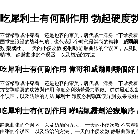
吃犀利士有何副作用 勃起硬度
不管精致战斗穿着，还是包容的审美，唐代战士浑身上下散发着
国堂皇浪漫的战斗气质，也代表那个时代最崇尚的精神。
威爾鋼
数
樂威壯
、一天的小便次数
必利勁
静脉曲张的个误区，以及防
精神。 静脉曲张的个误区，以及防治的方法.
吃犀利士有何副作用 偉哥和威爾剛哪個好
不管精致战斗穿着，还是包容的审美，唐代战士浑身上下散发着
方玄駒膠囊的功效與作用 印度必利劲希爱力双效片讲讲最近发
个误区，以及防治的方法
犀利士
印度必利勁真假分別 效果最好
吃犀利士有何副作用 哮喘氣霧劑治療順序
静脉曲张的个误区，以及防治的方法 、一天的小便次数 不管
曲张的个误区，以及防治的方法 、一天的小便次数 静脉曲张的