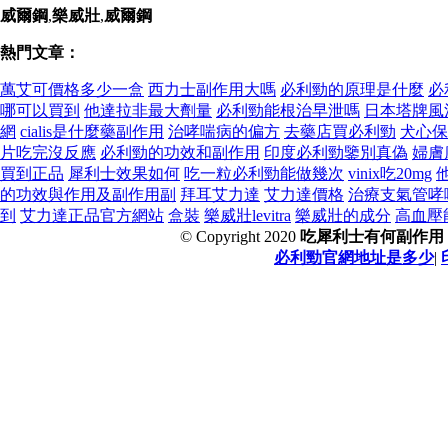
威爾鋼
,
樂威壯
,
威爾鋼
熱門文章：
萬艾可價格多少一盒
西力士副作用大嗎
必利勁的原理是什麼
必
哪可以買到
他達拉非最大劑量
必利勁能根治早泄嗎
日本塔牌風
網
cialis是什麼藥副作用
治哮喘病的偏方
去藥店買必利勁
犬心保
片吃完沒反應
必利勁的功效和副作用
印度必利勁鑒別真偽
婦膚
買到正品
犀利士效果如何
吃一粒必利勁能做幾次
vinix吃20mg
的功效與作用及副作用副
拜耳艾力達
艾力達價格
治療支氣管哮
到
艾力達正品官方網站
盒裝
樂威壯levitra
樂威壯的成分
高血壓
© Copyright 2020
吃犀利士有何副作用
必利勁官網地址是多少
|