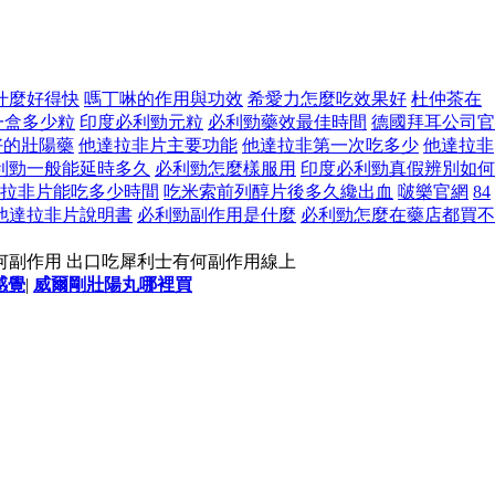
什麼好得快
嗎丁啉的作用與功效
希愛力怎麼吃效果好
杜仲茶在
一盒多少粒
印度必利勁元粒
必利勁藥效最佳時間
德國拜耳公司官
好的壯陽藥
他達拉非片主要功能
他達拉非第一次吃多少
他達拉非
利勁一般能延時多久
必利勁怎麼樣服用
印度必利勁真假辨別如何
拉非片能吃多少時間
吃米索前列醇片後多久纔出血
啵樂官網
84
他達拉非片說明書
必利勁副作用是什麼
必利勁怎麼在藥店都買不
何副作用 出口吃犀利士有何副作用線上
感覺
|
威爾剛壯陽丸哪裡買