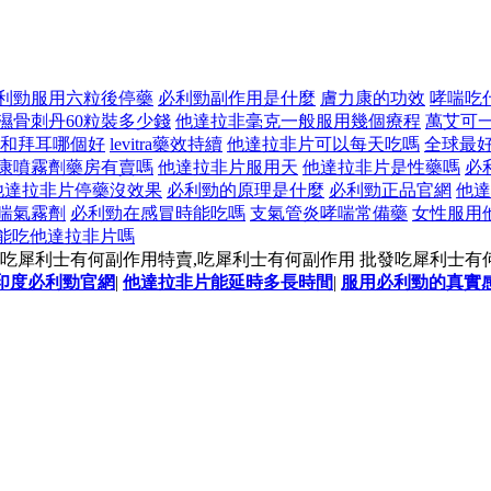
利勁服用六粒後停藥
必利勁副作用是什麼
膚力康的功效
哮喘吃
濕骨刺丹60粒裝多少錢
他達拉非毫克一般服用幾個療程
萬艾可
和拜耳哪個好
levitra藥效持續
他達拉非片可以每天吃嗎
全球最
康噴霧劑藥房有賣嗎
他達拉非片服用天
他達拉非片是性藥嗎
必
他達拉非片停藥沒效果
必利勁的原理是什麼
必利勁正品官網
他達
喘氣霧劑
必利勁在感冒時能吃嗎
支氣管炎哮喘常備藥
女性服用
能吃他達拉非片嗎
吃犀利士有何副作用特賣,吃犀利士有何副作用 批發吃犀利士有
印度必利勁官網
|
他達拉非片能延時多長時間
|
服用必利勁的真實