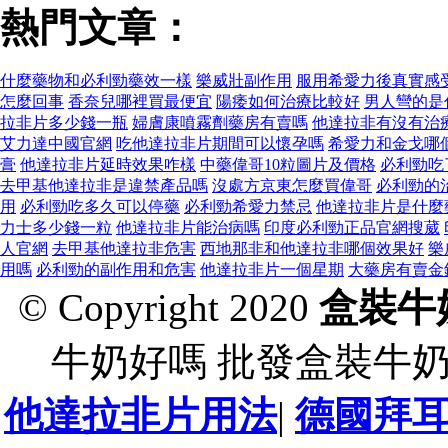
熱門文章：
什麼藥物和必利勁藥效一樣
樂威壯副作用
服用希愛力後真實感
怎麼回事
香奈兒哪裡買最便宜
陽痿如何治療比較好
男人彎的是
拉非片多少錢一瓶
婦膚康噴霧劑藥房有賣嗎
他達拉非有沒有治
艾力達中國官網
吃他達拉非片期間可以懷孕嗎
希愛力和金戈哪
膏
他達拉非片延時效果咋樣
中藥偉哥10粒圖片及價格
必利勁吃
去甲基他達拉非是違禁產品嗎
沒處方京東怎麼買偉哥
必利勁的
用
必利勁吃多久可以停藥
必利勁希愛力禁忌
他達拉非片是什麼
力士多少錢一粒
他達拉非片能治病嗎
印度必利勁正品官網搜葳
人官網
去甲基他達拉非危害
西地那非和他達拉非哪個效果好
樂
用嗎
必利勁的副作用和危害
他達拉非片一個星期
大藥房有賣金
© Copyright 2020
盒裝牛
牛奶好嗎 批發盒裝牛
他達拉非片用法
|
德國拜