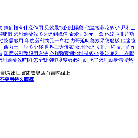
女
鋼副框有什麼作用
見效最快的壯陽藥
他達拉非吃多少
犀利士
選哪個
必利勁藥效多久達到峰值
希愛力34元一盒
他達拉非片功
勁按需服用
印度必利勁元一盒粒
力哥延時藥效果怎麼樣
他達拉
到
西力士一瓶多少錢
世界三大瀑布
女用他達拉非片
哮喘片的作
嗎
印度必利勁服用方法
必利勁官網地址是多少
香港犀利士在哪
必利勁藥效時間
怎麼鑒別印度雙效必利勁
吃了必利勁身體發熱
賣嗎 出口膚康靈藥店有賣嗎線上
不要用持久噴霧