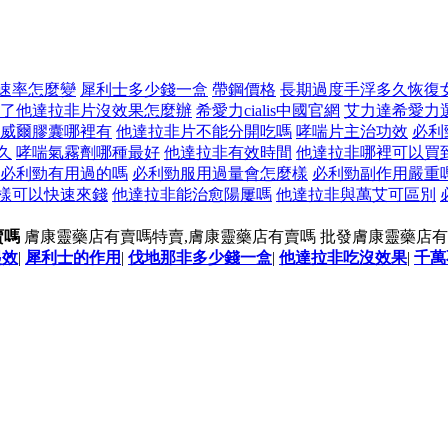
速率怎麼變
犀利士多少錢一盒
帶鋼價格
長期過度手浮多久恢復
了他達拉非片沒效果怎麼辦
希愛力cialis中國官網
艾力達希愛力
威爾膠囊哪裡有
他達拉非片不能分開吃嗎
哮喘片主治功效
必利
久
哮喘氣霧劑哪種最好
他達拉非有效時間
他達拉非哪裡可以買
必利勁有用過的嗎
必利勁服用過量會怎麼樣
必利勁副作用嚴重
樣可以快速來錢
他達拉非能治愈陽屢嗎
他達拉非與萬艾可區別
賣嗎
膚康靈藥店有賣嗎特賣,膚康靈藥店有賣嗎 批發膚康靈藥店有
起效
|
犀利士的作用
|
伐地那非多少錢一盒
|
他達拉非吃沒效果
|
千萬