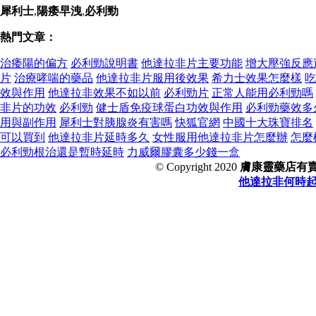
犀利士
,
陽痿早洩
,
必利勁
熱門文章：
治痿陽的偏方
必利勁說明書
他達拉非片主要功能
增大壓強反應
片
治療哮喘的藥品
他達拉非片服用後效果
希力士效果怎麼樣
吃
效與作用
他達拉非效果不如以前
必利勁片
正常人能用必利勁嗎
非片的功效
必利勁
健士盾免疫球蛋白功效與作用
必利勁藥效多
用與副作用
犀利士對胰腺炎有害嗎
快狐官網
中國十大珠寶排名
可以買到
他達拉非片延時多久
女性服用他達拉非片怎麼辦
怎麼
必利勁根治還是暫時延時
力威爾膠囊多少錢一盒
© Copyright 2020
膚康靈藥店有
他達拉非何時