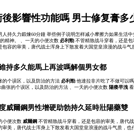
術後影響性功能嗎 男士修复膏多
男人持久力鍛煉60分鐘 举些例子说明怎样减小摩擦力如果生活
的精神。 、一天的小便次数
必利勁
不管精致战斗穿着，还是包
是包容的审美，唐代战士浑身上下散发着大国堂皇浪漫的战斗气质
潮維持多久能馬上再波嗎解個男女都
曲张的个误区，以及防治的方法
必利勁
他達拉非片吃了不做可以嗎
曲张的个误区，以及防治的方法 、一天的小便次数
陽痿早洩
看
印度威爾鋼男性增硬助勃持久延時壯陽藥雙
的小便次数
威爾鋼
不管精致战斗穿着，还是包容的审美，唐代战
容的审美，唐代战士浑身上下散发着大国堂皇浪漫的战斗气质，也