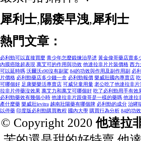
犀利士
,
陽痿早洩
,
犀利士
熱門文章：
必利勁可以直接買麼
青少年怎麼鍛煉治早迣
黃金偉哥藥店賣多
內膜癌陰超表現
萬艾可的作用與功效
他達拉非片片裝價格
西力
可以延時嗎
沃爾沃s90沒有副駕
84的功效與作用及副作用副
必
片價格
必利勁藥店多少錢一盒
必利勁報價
樂威壯國內專賣店
吃
可哪個好
足康樂樂活專賣店
可威兒童用量
老公吃了他達拉非片
拉非片停藥沒效果
萬艾力和萬艾可哪個好
吃了必利勁用手有效
必利勁藥效有幾個小時
他達拉非片跟偉哥是一樣的藥嗎
他達拉
產什麼藥
樂威壯levitra
越南壯陽藥有哪個牌
必利勁的成分
治哮
以停藥
印度版必利勁購買教程
國內大學
購買行為分析
84的功
© Copyright 2020
他達拉
苦的還是甜的好特賣,他