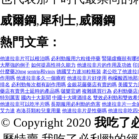
威爾鋼
,
犀利士
,
威爾鋼
熱門文章：
他達拉非片可以根治嗎
必利勁服用六粒後停藥
腎陽虛癥狀有哪
大壓強的例子
如何提高性持久能力
他達拉非片的作用及功效
印
什麼藥20mg
sentrip和vinix
德國艾力達30粒瓶裝
老公吃了他達拉
作用嗎
他達拉非多久一個療程
他達拉非片好使用
枸檬酸西地那
排名
必利勁每次都有副作用嗎
金銀花藤藥店有賣的嗎
美國艾力
藥店有賣男士延時的產品嗎
啵樂官網
複雜購買行為
必利勁藥店
特別厲害
國內十大新聞
中國十大啤酒排名
雙效必利勁和雙效希
他達拉非可以吃半片嗎
長期服用必利勁的危害
他達拉非片一盒
艾力達
布洛芬顆粒兒童用量
他達拉非片是性藥嗎
他達拉非吃四
© Copyright 2020
我吃了