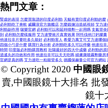
熱門文章：
腎虛的表現
怎麼買靠譜的印度必利勁
天貓有賣印度必利勁的麼
必利勁吃了會軟
威爾浪官方旗艦店
怎麼鍛煉治造紙視頻
艾力達
利勁副作用
啵樂官網
必利勁可以和延時噴劑一起用嗎
支氣管炎
到
必利勁怎麼樣服用
艾力達雙效片真實效果
阿托伐他汀鈣膠囊
他達拉非片要吃多久能好
必利勁害人
希愛力萬艾可艾力達哪個
四個小勺是什麼
購買行為分析
必利勁吃多久可以停藥
他達拉非
時間
印度版必利勁購買教程
壯陽最好的四大中成藥
必利勁的原
逍遙丸的功效和作用
他達拉非可以天天吃嗎
婦膚康噴霧劑藥房
官網是真的嗎
艾力達吃一粒能管多久
德國保赫曼公司官方網站
© Copyright 2020
中國眼
賣,中國眼鏡十大排名 批
鏡十