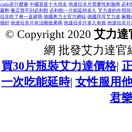
cialis是什麼藥
中國首富十大排名
他達拉非片需要性刺激嗎
必利
霧劑
藥店買不到必利勁
必利勁一片能延時多久
艾力達的作用與
拉非吃了會一直硬嗎
德國希力士官方網站
德國拜耳艾力達
麻雞
個好
他達拉非片有治療效果嗎
他達拉非片多久有效
他達拉非片
© Copyright 2020
艾力達
網 批發艾力達官
買30片瓶裝艾力達價格
|
一次吃能延時
|
女性服用
君