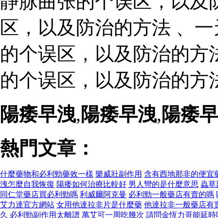
静脉曲张的个误区，以及
区，以及防治的方法 、
的个误区，以及防治的方法
的个误区，以及防治的方法
陽痿早洩
,
陽痿早洩
,
陽痿
熱門文章：
什麼藥物和必利勁藥效一樣
樂威壯副作用
含有西地那非的便宜
洩怎麼自我恢復
陽痿如何治療比較好
男人彎的是什麼意思
蟲草
同仁堂藥店買必利勁嗎
利威爾阿克曼
必利勁一般藥店有賣的嗎
艾力達官方網站
女用他達拉非片是什麼藥
他達拉非一般藥店有
久
必利勁副作用太離譜
萬艾可一周吃幾次
請問金恆力哥能延時