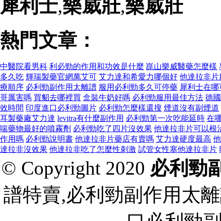
犀利士
,
樂威壯
,
樂威壯
熱門文章：
中醫院看男科
利必勁的作用和功效是什麼
崑山樂威醫藥怎麼樣
多久吃
輝瑞製藥官網萬艾可
艾力達和希愛力哪個好
他達拉非片
療順序
必利勁副作用太離譜
服用必利勁多久可停藥
犀利士在哪
哥厲害嗎
買貂去哪裡買
盒裝牛奶好嗎
必利勁服用最佳方法
德國
效時間
印度進口必利勁圖片
必利勁怎麼樣還搜
煙道沒有副煙道
耳製藥廠艾力達
levitra有什麼副作用
必利勁第一次吃能延時
在
喘藥物最好的噴霧劑
必利勁吃了四片沒效果
他達拉非片可以根
作用嗎
必利勁說明書
他達拉非片藥店有賣嗎
艾力達硬度最高
他
達拉非沒效果
他達拉非吃了怎麼性刺激
試管女性塞他達拉非片
© Copyright 2020
必利勁
譜特賣,必利勁副作用太離