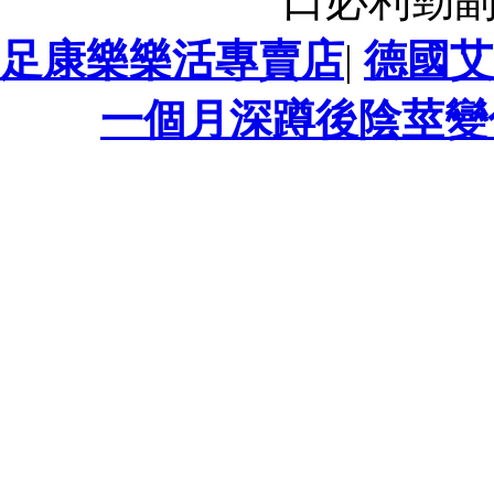
口必利勁
足康樂樂活專賣店
|
德國艾
一個月深蹲後陰莖變