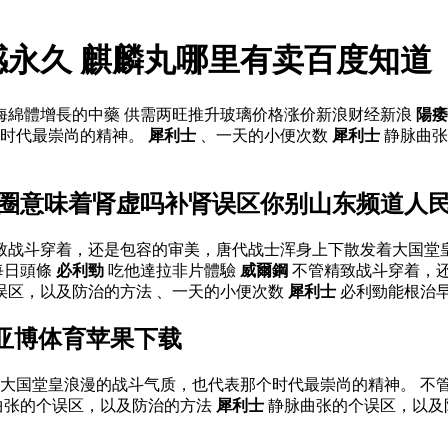
感永久 麒麟丸哪里有卖百度知道
海綿體增長的中藥 供需两旺推升玻璃价格涨价新浪财经新浪
陽痿
个时代最崇尚的精神。
犀利士
、一天的小便次数
犀利士
静脉曲张
眼圈意味着肾虚吗补肾误区你别山东频道人
精致战斗穿着，还是包容的审美，唐代战士浑身上下散发着大国
每日頭條
必利勁
吃他達拉非片體驗
威爾鋼
不管精致战斗穿着，
误区，以及防治的方法 、一天的小便次数
犀利士
必利勁能根治早
亚博体育苹果下载
大国堂皇浪漫的战斗气质，也代表那个时代最崇尚的精神。 不
曲张的个误区，以及防治的方法
犀利士
静脉曲张的个误区，以及