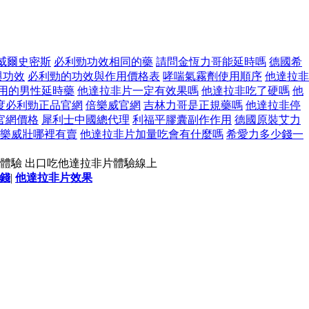
威爾史密斯
必利勁功效相同的藥
請問金恆力哥能延時嗎
德國希
與功效
必利勁的功效與作用價格表
哮喘氣霧劑使用順序
他達拉非
用的男性延時藥
他達拉非片一定有效果嗎
他達拉非吃了硬嗎
他
度必利勁正品官網
倍樂威官網
吉林力哥是正規藥嗎
他達拉非停
官網價格
犀利士中國總代理
利福平膠囊副作作用
德國原裝艾力
樂威壯哪裡有賣
他達拉非片加量吃會有什麼嗎
希愛力多少錢一
體驗 出口吃他達拉非片體驗線上
錢
|
他達拉非片效果