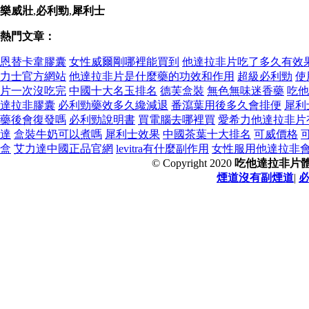
樂威壯
,
必利勁
,
犀利士
熱門文章：
恩替卡韋膠囊
女性威爾剛哪裡能買到
他達拉非片吃了多久有效
力士官方網站
他達拉非片是什麼藥的功效和作用
超級必利勁
使
片一次沒吃完
中國十大名玉排名
德芙盒裝
無色無味迷香藥
吃他
達拉非膠囊
必利勁藥效多久纔減退
番瀉葉用後多久會排便
犀利
藥後會復發嗎
必利勁說明書
買電腦去哪裡買
愛希力他達拉非片
達
盒裝牛奶可以煮嗎
犀利士效果
中國茶葉十大排名
可威價格
盒
艾力達中國正品官網
levitra有什麼副作用
女性服用他達拉非
© Copyright 2020
吃他達拉非片
煙道沒有副煙道
|