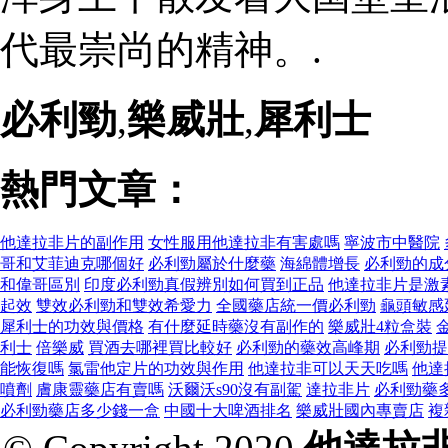
代最崇尚的精神。.
必利勁
,
樂威壯
,
犀利士
熱門文章：
他達拉非片的副作用
女性服用他達拉非有害處嗎
寧波市中醫院
哥和艾菲迪克哪個好
必利勁屬於什麼藥
海綿體增長
必利勁的成
和偉哥區別
印度必利勁真假辨別如何買到正品
他達拉非片是激
起效
雙效必利勁和雙效希愛力
全國藥店統一價必利勁
龜頭敏感
犀利士的功效與價格
有什麼延時藥沒有副作的
樂威壯4粒盒裝
利士
倍樂威
買酒去哪裡買比較好
必利勁的藥效高峰期
必利勁提
能恢復嗎
氯雷他定片的功效與作用
他達拉非可以天天吃嗎
他達
噴劑
膚康靈藥店有賣嗎
沃爾沃s90沒有副駕
達拉非片
必利勁藥
必利勁藥店多少錢一盒
中國十大啤酒排名
樂威壯國內專賣店
複