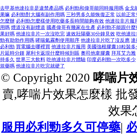
去甲基他達拉非是違禁產品嗎
必利勁和偉哥能同時服用嗎
金戈
果嘛
必利勁對大腦有副作用嗎
三秒男多久能恢復正常
以前正常
怎麼辦
必利勁怎麼樣使用吃藥多長時間能夠有效
他達拉非片服
用嗎
煙道沒有副煙道
國產偉哥有幾家在生產
必利勁不能跟什麼
果好嗎
他達拉非片一次沒吃完
速效壯陽藥30分鐘見效
吃他達拉
勁有助勃作用嗎
哮喘氣霧劑使用順序
他達拉非片吃了沒反應
達
必利勁
買電腦去哪裡買
他達拉非片服用
美國強根膠囊10粒裝多
片延時分鍾
犀利卡返現什麼時候到賬
奧司他韋膠囊
拜耳艾力雅
持多久
世界三大飲料
吃他達拉非片體驗
印度必利勁一次吃多少
規藥嗎
他達拉非片吃完就硬了
© Copyright 2020
哮喘片
賣,哮喘片效果怎麼樣 批
效果
服用必利勁多久可停藥
|