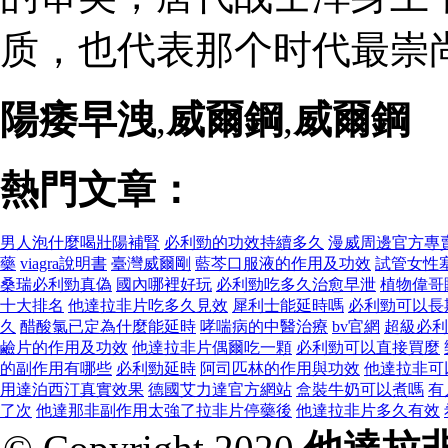
质，也代表那个时代最崇尚
陽痿早洩
,
威爾鋼
,
威爾鋼
熱門文章：
男人泡什麼喝壯陽補腎
必利勁的功效持續多久
漫威周邊官方專
藥
viagra說明書
臺灣威爾剛
藍芩口服液的作用及功效
試管女性
桑瑞必利勁真偽
國內哪裡好玩
必利勁吃多久治愈早泄
植物偉哥
十大排名
他達拉非片吃多久見效
犀利士能延時嗎
必利勁可以長
久
醋酸氯已定為什麼能延時
哮喘病的中醫治療
bv官網
超級必利
鹼片的作用及功效
他達拉非片偶爾吃一顆
必利勁可以直接買麼
的副作用有哪些
必利勁延時
阿司匹林的作用與功效
他達拉非可
用達泊西汀真實效果
德國艾力達官方網站
盒裝牛奶可以煮嗎
有
了次
他達那非副作用太強了拉非片停藥後
他達拉非片多久有效