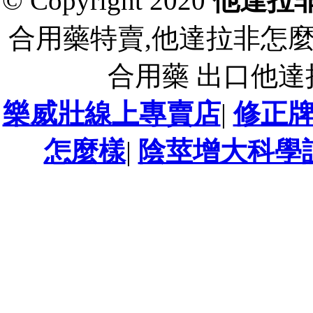
© Copyright 2020
他達拉
合用藥特賣,他達拉非怎
合用藥 出口他
樂威壯線上專賣店
|
修正牌
怎麼樣
|
陰莖增大科學