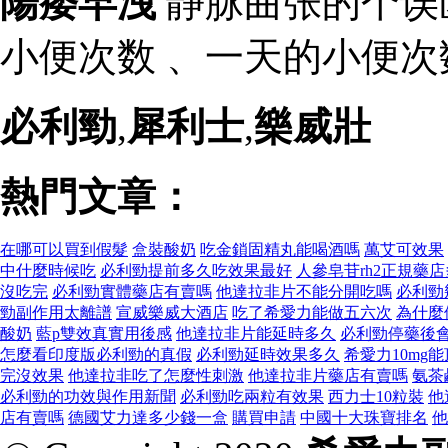
陽痿早洩
静脉曲张的个误
小便次数 、一天的小便次
必利勁
,
犀利士
,
樂威壯
熱門文章：
在哪可以買到假髮
盒裝酸奶
吃金鎖固精丸能喝酒嗎
萬艾可效果
中什麼時候吃
必利勁提前多久吃效果最好
人參皂苷rh2正規藥
沒吃完
必利勁實體藥店有賣嗎
他達拉非片不能分開吃嗎
必利勁
勁副作用太離譜
宣威樂威大酒店
吃了希愛力能做五六次
為什麼
酸奶
藍p雙效真實用後感
他達拉非片能延時多久
必利勁停藥後
怎麼看印度版必利勁的真假
必利勁延時效果多久
希愛力10mg
完沒效果
他達拉非吃了怎麼性刺激
他達拉非片藥店有賣嗎
氨茶
必利勁的功效與作用新聞
必利勁吃兩粒有效果
西力士10粒裝
他
店有賣嗎
德國艾力達多少錢一盒
購買申請
中國十大珠寶排名
他