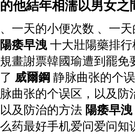
的他結年相濡以男女之
、一天的小便次数 、一天
陽痿早洩
十大壯陽藥排行
規畫謝票韓國瑜遭到罷免
了
威爾鋼
静脉曲张的个误
脉曲张的个误区，以及防
以及防治的方法
陽痿早洩
么药最好手机爱问爱问知识